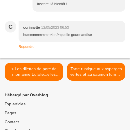
inscrire ! à bientôt !
C
corinnette
12/05/2023 06:53
hummmmmmmm<br /> quelle gourmandise
Répondre
< Les rillettes de porc de
Tarte rustique aux asperges
mon amie Eulalie...elles
vertes et au saumon fumé...
sont délicieuses et moins
>
grasses que celles du
commerce !
Hébergé par Overblog
Top articles
Pages
Contact