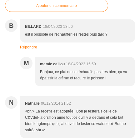
Ajouter un commentaire
B
BILLARD
18/04/2023 13:56
est il possible de rechauffer les restes plus tard ?
Répondre
M
mamie caillou
18/04/2023 15:59
Bonjour, ce plat ne se réchauffe pas très bien, ça va
épaissir la crème et recuire le poisson !
N
Nathalie
06/12/2014 21:52
<br /> La recette est adoptée!! Bon je testerais celle de
C&VdeF alors!! on aime tout ce qu'il y a dedans et cela fait
bien longtemps que j'ai envie de tester ce waterzooï. Bonne
soirée<br />