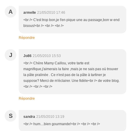
A
armelle
21/05/2010 17:46
<br /> C'est trop bon,je t'en pique une au passage,bon w end
bisous!<br /> <br /> <br />
Répondre
J
Jo86
21/05/2010 15:53
<br /> Chère Mamy Caillou, votre tarte est
magnifique,j'aimerais la faire ,mais je ne sais pas où trouver
la pâte pralinée . Ce n'est pas de la pâte à tartiner je
suppose? Merci de m'éclairer. Une fidèle<br /> de votre blog.
<br /> <br /> <br />
Répondre
S
sandra
21/05/2010 13:19
<br /> hum....bien gourmande!<br /> <br /> <br />