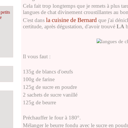
Cela fait trop longtemps que je remets à plus tard
langues de chat divinement croustillantes au bon
petits
e
la cuisine de Bernard
C'est dans
que j'ai dénich
certitude, après dégustation, d'avoir trouvé
LA
b
Il vous faut :
135g de blancs d'oeufs
100g de farine
125g de sucre en poudre
2 sachets de sucre vanillé
125g de beurre
Préchauffer le four à 180°.
Mélanger le beurre fondu avec le sucre en poudre 