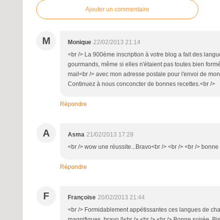
Ajouter un commentaire
M
Monique
22/02/2013 21:14
<br /> La 900ème inscription à votre blog a fait des langu
gourmands, même si elles n'étaient pas toutes bien for
mail<br /> avec mon adresse postale pour l'envoi de m
Continuez à nous conconcter de bonnes recettes.<br />
Répondre
A
Asma
21/02/2013 17:28
<br /> wow une réussite...Bravo<br /> <br /> <br /> bonne
Répondre
F
Françoise
20/02/2013 21:44
<br /> Formidablement appétissantes ces langues de chat 
magnifiques, bravo !!<br /> <br /> <br /> Bonne soirée. Bi