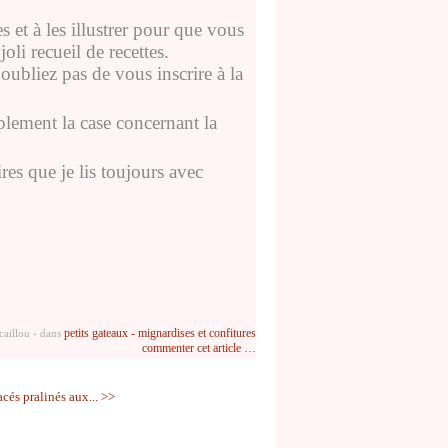
s et à les illustrer pour que vous
oli recueil de recettes.
noubliez pas de vous inscrire à la
plement la case concernant la
s que je lis toujours avec
u
petits gateaux - mignardises et confitures
caillou
-
dans
commenter cet article
…
acés pralinés aux... >>