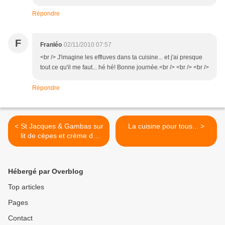
Répondre
F
Franléo
02/11/2010 07:57
<br /> J'imagine les effluves dans ta cuisine... et j'ai presque
tout ce qu'il me faut... hé hé! Bonne journée.<br /> <br /> <br />
Répondre
< St Jacques & Gambas sur
La cuisine pour tous... >
lit de cèpes et crème de
chorizo.
Hébergé par Overblog
Top articles
Pages
Contact