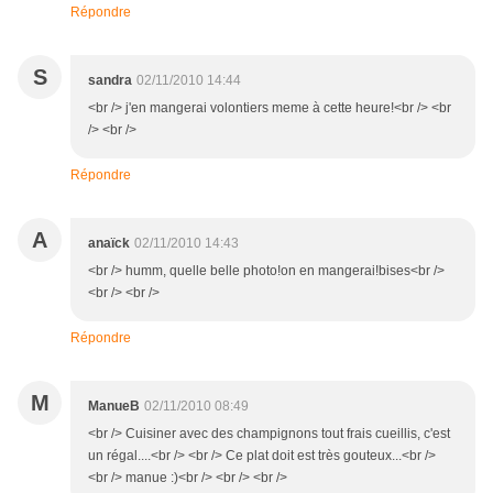
Répondre
S
sandra
02/11/2010 14:44
<br /> j'en mangerai volontiers meme à cette heure!<br /> <br
/> <br />
Répondre
A
anaïck
02/11/2010 14:43
<br /> humm, quelle belle photo!on en mangerai!bises<br />
<br /> <br />
Répondre
M
ManueB
02/11/2010 08:49
<br /> Cuisiner avec des champignons tout frais cueillis, c'est
un régal....<br /> <br /> Ce plat doit est très gouteux...<br />
<br /> manue :)<br /> <br /> <br />