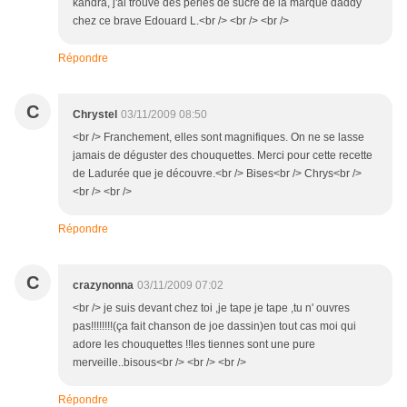
kandra, j'ai trouvé des perles de sucre de la marque daddy
chez ce brave Edouard L.<br /> <br /> <br />
Répondre
C
Chrystel
03/11/2009 08:50
<br /> Franchement, elles sont magnifiques. On ne se lasse
jamais de déguster des chouquettes. Merci pour cette recette
de Ladurée que je découvre.<br /> Bises<br /> Chrys<br />
<br /> <br />
Répondre
C
crazynonna
03/11/2009 07:02
<br /> je suis devant chez toi ,je tape je tape ,tu n' ouvres
pas!!!!!!!!(ça fait chanson de joe dassin)en tout cas moi qui
adore les chouquettes !!les tiennes sont une pure
merveille..bisous<br /> <br /> <br />
Répondre