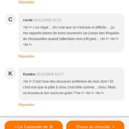
Répondre
C
cecile
02/11/2009 10:21
<br /> c un régal ... et c vrai que ce n'est pas si difficile ... ça
me rappelle pleins de bons souvenirs car j'avais des fringales
de chouquettes quand j'attendais mon p'tit gars ...<br /> <br />
<br />
Répondre
K
Kandra
02/11/2009 10:17
<br /> C'est l'une des douceurs préférées de mon Zom ! Et
c'est vrai que la pâte à chou c'est bête comme... chou ! Mais
où trouves-tu ton sucre en grain ?<br /> <br /> <br />
Répondre
< Le Cassoulet de St
Choux au chocolat. >