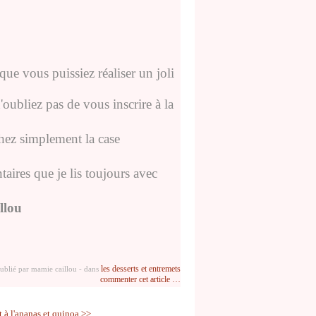
que vous puissiez réaliser un joli
'oubliez pas de vous inscrire à la
chez simplement la case
aires que je lis toujours avec
llou
les desserts et entremets
ublié par mamie caillou
-
dans
commenter cet article
…
 à l'ananas et quinoa >>