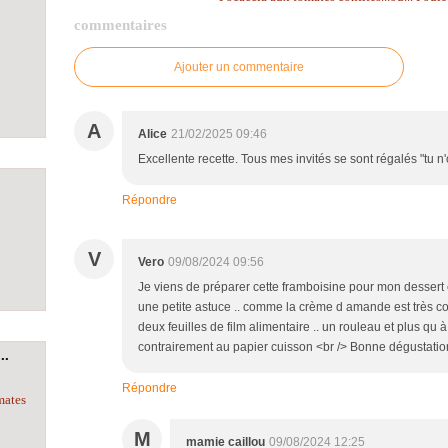
commentaires
Ajouter un commentaire
A
Alice
21/02/2025 09:46
Excellente recette. Tous mes invités se sont régalés "tu n
Répondre
V
Vero
09/08/2024 09:56
Je viens de préparer cette framboisine pour mon dessert ce
une petite astuce .. comme la crème d amande est très colla
deux feuilles de film alimentaire .. un rouleau et plus qu à
contrairement au papier cuisson <br /> Bonne dégustatio
..
Répondre
mates
M
mamie caillou
09/08/2024 12:25