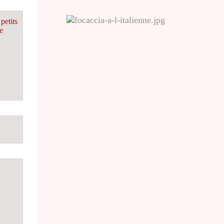
petits
e