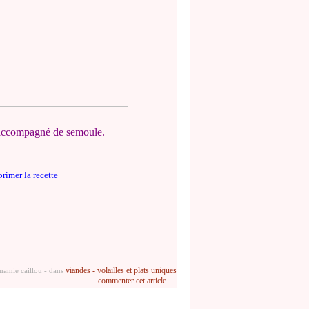
et accompagné de semoule.
rimer la recette
viandes - volailles et plats uniques
mamie caillou
-
dans
commenter cet article
…