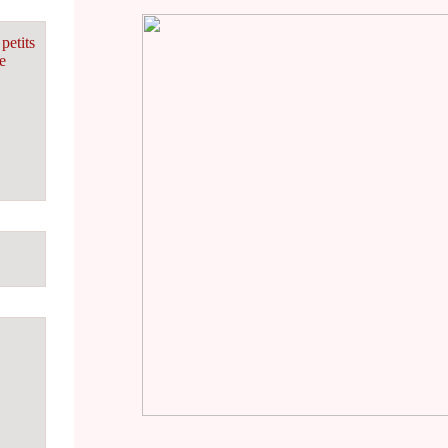
petits
e