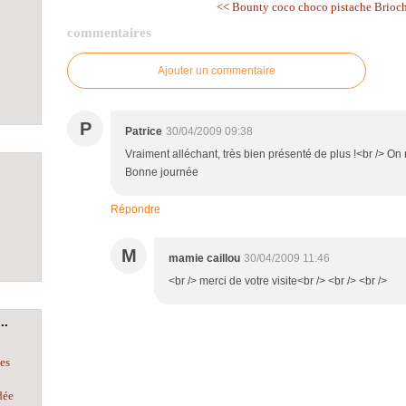
<< Bounty coco choco pistache
Brioch
commentaires
Ajouter un commentaire
P
Patrice
30/04/2009 09:38
Vraiment alléchant, très bien présenté de plus !<br /> On 
Bonne journée
Répondre
M
mamie caillou
30/04/2009 11:46
<br /> merci de votre visite<br /> <br /> <br />
..
les
dée