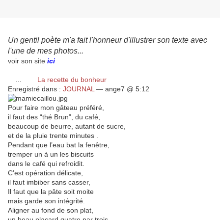
Un gentil poète m'a fait l'honneur d'illustrer son texte avec
l'une de mes photos...
voir son site
ici
...
La recette du bonheur
Enregistré dans :
JOURNAL
— ange7 @ 5:12
Pour faire mon gâteau préféré,
il faut des “thé Brun”, du café,
beaucoup de beurre, autant de sucre,
et de la pluie trente minutes .
Pendant que l’eau bat la fenêtre,
tremper un à un les biscuits
dans le café qui refroidit.
C’est opération délicate,
il faut imbiber sans casser,
Il faut que la pâte soit moite
mais garde son intégrité.
Aligner au fond de son plat,
un beau placard quatre par trois.