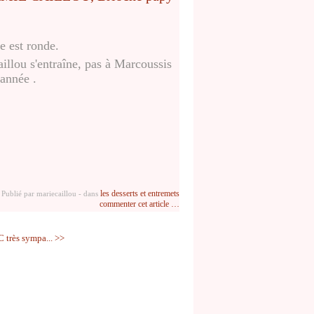
e est ronde.
aillou s'entraîne, pas à Marcoussis
'année .
les desserts et entremets
Publié par mariecaillou
-
dans
commenter cet article
…
très sympa... >>