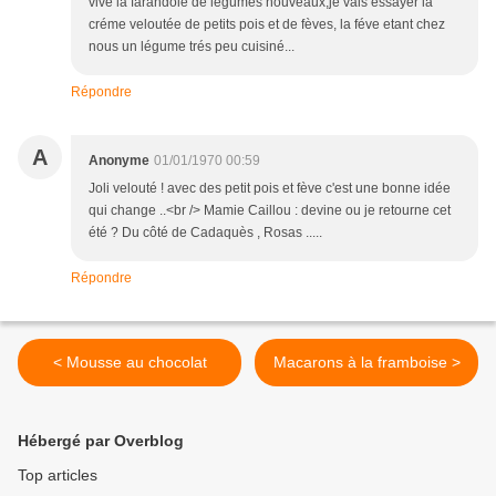
vive la farandole de légumes nouveaux,je vais essayer la
créme veloutée de petits pois et de fèves, la féve etant chez
nous un légume trés peu cuisiné...
Répondre
A
Anonyme
01/01/1970 00:59
Joli velouté ! avec des petit pois et fève c'est une bonne idée
qui change ..<br /> Mamie Caillou : devine ou je retourne cet
été ? Du côté de Cadaquès , Rosas .....
Répondre
< Mousse au chocolat
Macarons à la framboise >
Hébergé par Overblog
Top articles