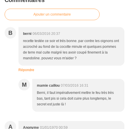
Commentaires
Ajouter un commentaire
B
berni
06/03/2016 20:37
recette testée ce soir et trés bonne. par contre les oignons ont
accroché au fond de la cocotte minute et quelques pommes
de terre mal cuite malgré les avoir coupé finement à la
mandoline. pouvez vous m'aider ?
Répondre
M
mamie caillou
07/03/2016 16:31
Berni, il faut impérativement mettre le feu très très
bas, tant pis si cela doit cuire plus longtemps, le
secret est juste là !
A
Anonyme
01/01/1970 00:59