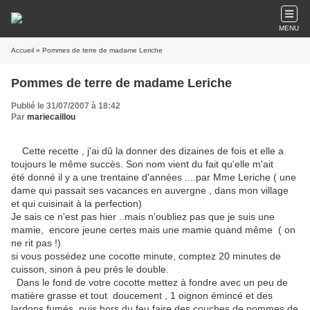
MENU
Accueil
» Pommes de terre de madame Leriche
Pommes de terre de madame Leriche
Publié le 31/07/2007 à 18:42
Par
mariecaillou
Cette recette , j'ai dû la donner des dizaines de fois et elle a
toujours le même succès. Son nom vient du fait qu'elle m'ait
été donné il y a une trentaine d'années ....par Mme Leriche ( une
dame qui passait ses vacances en auvergne , dans mon village
et qui cuisinait à la perfection)
Je sais ce n'est pas hier ..mais n'oubliez pas que je suis une
mamie, encore jeune certes mais une mamie quand même ( on
ne rit pas !)
si vous possédez une cocotte minute, comptez 20 minutes de
cuisson, sinon à peu prés le double.
Dans le fond de votre cocotte mettez à fondre avec un peu de
matière grasse et tout doucement , 1 oignon émincé et des
lardons fumés puis hors du feu faire des couches de pommes de