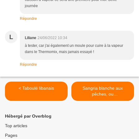
journée
Répondre
L
Liliane
24/06/2022 10:34
à tester, car j'ai également un moule pour cuire à la vapeur
dans le Thermomix, mais jamais essayé !
Répondre
< Taboulé libanais
Sangria blanche aux
pêches, ou
traditionnellement
rouge...c'est à vous de
choisir ! >
Hébergé par Overblog
Top articles
Pages