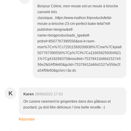
Bonjour Céline, mon moule est un moule à brioche
cannelé très
classique...https://www.mathon.fr/products/tefal-
moule-a-brioche-23-cm-perfect-bake-tefal?etf-
publisher=lengow&etf-
name=bingproductsads_lgw&etf-
prdref=8507767390556&esl-k=sem-
msn%7Cn%7Cc72911569209938%7Cme%7Ckpla8
507767390556%7Cp%7Ct%7Ca116658259304921
1%7Cg418268370&msclkid=75378411b66d1527e5
56e2fa54f5fe60&gclid=75378411b66d1527e556e2f
a54f5fe60&gclsrc=3p.ds
K
Karen
28/06/2022 17:53
On cuisine rarement le gingembre dans des gâteaux et
pourtant, ça doit être délicieux ! Une belle recette :-)
Répondre