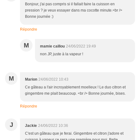
Bonjour, j'ai pas compris si il fallait faire la cuisson en
pression ? je veux essayer dans ma cocotte minute.<br />
Bonne journée :)
Répondre
M
mamie caillou
24/06/2022 19:49
non JP, juste à la vapeur !
M
Marion
24/06/2022 10:43
Ce gâteau a l'air incroyablement moelleux ! Le duo citron et
gingembre me plait beaucoup. <br /> Bonne journée, bises.
Répondre
J
Jackie
24/06/2022 10:36
C'est un gâteau que je ferai. Gingembre et citron j'adore et
cuisson à vapeur ce sera une première pour moi. Belle