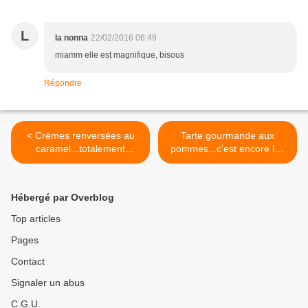
L
la nonna
22/02/2016 06:49
miamm elle est magnifique, bisous
Répondre
< Crèmes renversées au
Tarte gourmande aux
caramel...totalement
pommes...c'est encore les
renversantes !
vacances, il faut en profiter
! >
Hébergé par Overblog
Top articles
Pages
Contact
Signaler un abus
C.G.U.