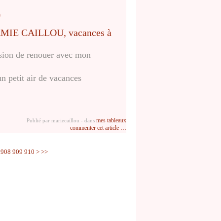
)
asion de renouer avec mon
n petit air de vacances
mes tableaux
Publié par mariecaillou
-
dans
commenter cet article
…
920
908
909
910
>
>>