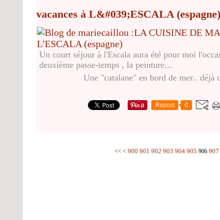
vacances à L&#039;ESCALA (espagne
Un court séjour à l'Escala aura été pour moi l'occ
deuxième passe-temps , la peinture...
Une "catalane" en bord de mer.. déjà u
Repost
0
<<
<
900
901
902
903
904
905
907
906