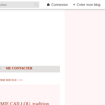
Connexion
+
Créer mon blog
S
ME CONTACTER
920
908
909
910
>
>>