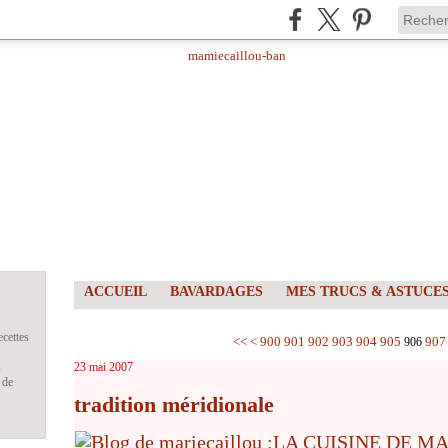
ACCUEIL
BAVARDAGES
MES TRUCS & ASTUCE
ecettes
<<
<
900
901
902
903
904
905
907
906
s
23 mai 2007
 de
tradition méridionale