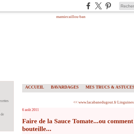
ACCUEIL
BAVARDAGES
MES TRUCS & ASTUCE
ecettes
<< www.lacabanedugout.fr
Linguines
s
6 août 2011
 de
Faire de la Sauce Tomate...ou comment m
bouteille...