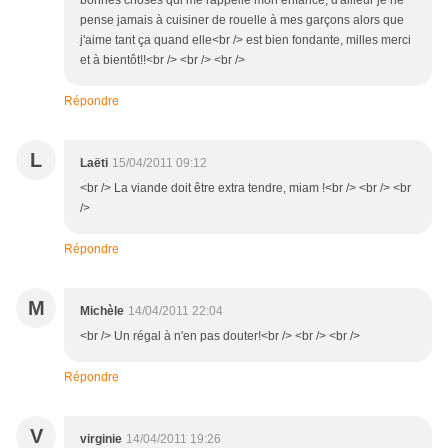
bonnes choses qui me rappelle mon enfance, d'ailleur je ne
pense jamais à cuisiner de rouelle à mes garçons alors que
j'aime tant ça quand elle<br /> est bien fondante, milles merci
et à bientôt!!<br /> <br /> <br />
Répondre
L
Laëti
15/04/2011 09:12
<br /> La viande doit être extra tendre, miam !<br /> <br /> <br
/>
Répondre
M
Michèle
14/04/2011 22:04
<br /> Un régal à n'en pas douter!<br /> <br /> <br />
Répondre
V
virginie
14/04/2011 19:26