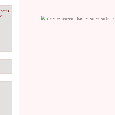
petits
e