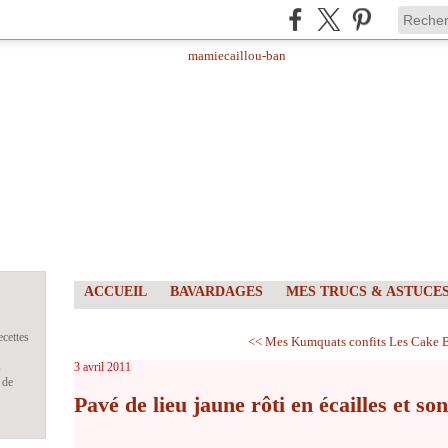
ACCUEIL
BAVARDAGES
MES TRUCS & ASTUCE
ecettes
<< Mes Kumquats confits
Les Cake B
s
3 avril 2011
 de
Pavé de lieu jaune rôti en écailles et so