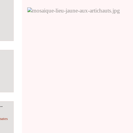
..
mates