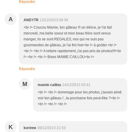
Répondre
A
ANDYTR
13/12/2013 09:39
<br /> Coucou Mamie, ton gâteau !!! un délice, je l'ai fait
mercredi, ma belle soeur et mon beau frère sont venus
manger, ils se sont REGALES; moi qui ne suis pas
gourmandes de gâteau, je l'ai fini hier<br /> à goûter.<br />
<br /> <br /> A refaire rapidement, j'ai pas pris de photos!!!!<br
/> <br /> <br /> Bises MAMIE CAILLOU<br />
Répondre
M
mamie caillou
14/12/2013 03:41
<br /> <br /> dommage pour les photos, j'aurais aimé
voir ton gâteau !...la prochaine fois peut-être ?<br />
<br /> <br /> <br />
K
korinne
09/12/2013 21:53