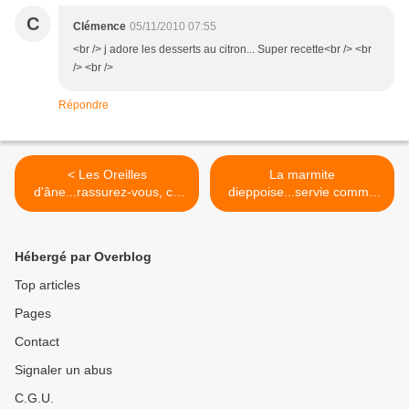
C
Clémence
05/11/2010 07:55
<br /> j adore les desserts au citron... Super recette<br /> <br
/> <br />
Répondre
< Les Oreilles
La marmite
d'âne...rassurez-vous, ce
dieppoise...servie comme
n'est pas une punition !
au Portugal, dans une
Cataplane ! >
Hébergé par Overblog
Top articles
Pages
Contact
Signaler un abus
C.G.U.