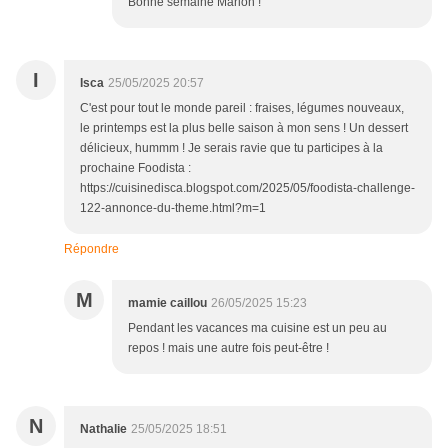
Bonne semaine Marion !
I
Isca
25/05/2025 20:57
C'est pour tout le monde pareil : fraises, légumes nouveaux,
le printemps est la plus belle saison à mon sens ! Un dessert
délicieux, hummm ! Je serais ravie que tu participes à la
prochaine Foodista :
https://cuisinedisca.blogspot.com/2025/05/foodista-challenge-
122-annonce-du-theme.html?m=1
Répondre
M
mamie caillou
26/05/2025 15:23
Pendant les vacances ma cuisine est un peu au
repos ! mais une autre fois peut-être !
N
Nathalie
25/05/2025 18:51