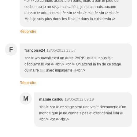
<br /> Je connais assez bien paris, mais à part le pied de
cochon où je ne sis jamais allée...je ne connais aucune
des<br /> adresses<br /> <br /> <br /> <br /> <br /> <br />
Mais je suis plus dans les fils que dans la cuisine<br />
Répondre
F
françoise24
18/05/2012 23:57
<br /> wouawh!! c'est un autre PARIS, que tu nous fait
découvrir !!! <br /> <br /> <br /> On attend la fin de ce stage
culinaire !!!!!! avec impatiente !!!<br />
Répondre
M
mamie caillou
19/05/2012 09:19
<br /> <br /> ce stage sera une vraie découverte d'un
monde que je ne connais pas et c'est génial !<br />
<br /> <br /> <br />