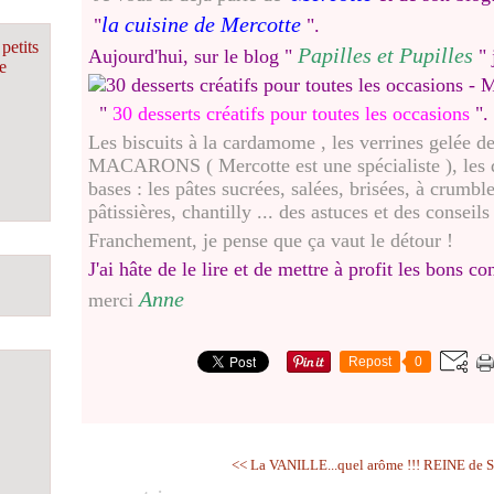
la cuisine de Mercotte
"
".
petits
Papilles et Pupilles
Aujourd'hui, sur le blog "
" 
e
"
30 desserts créatifs pour toutes les occasions
".
Les biscuits à la cardamome , les verrines gelée d
MACARONS ( Mercotte est une spécialiste ), les de
bases : les pâtes sucrées, salées, brisées, à crumbl
pâtissières, chantilly ... des astuces et des conseils
Franchement, je pense que ça vaut le détour !
J'ai hâte de le lire et de mettre à profit les bons c
Anne
merci
Repost
0
<< La VANILLE...quel arôme !!!
REINE de S