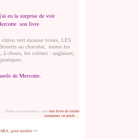
j'ai eu la surprise de voir
son livre
e citron vert mousse ivoire, LES
sserts au chocolat, toutes les
e, à choux, les crèmes : anglaises,
 pratiques.
onseils de Mercotte.
mes livres de cuisine
Publié par mariecaillou
-
dans
commenter cet article
…
ABA...petit modèle >>