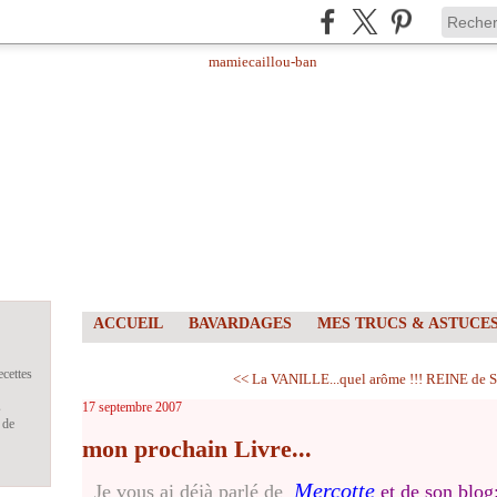
ACCUEIL
BAVARDAGES
MES TRUCS & ASTUCE
ecettes
<< La VANILLE...quel arôme !!!
REINE de S
s
17 septembre 2007
 de
mon prochain Livre...
Mercotte
Je vous ai déjà parlé de
et de son blog