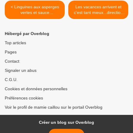
< Linguines aux asperges
Les vacances arrivent et
vertes et sauce
c'est tant mieux...direction
crémée...c'est la saison et
Le Cap pour une balade en
on aime ça !
pinasse ! >
Hébergé par Overblog
Top articles
Pages
Contact
Signaler un abus
C.G.U.
Cookies et données personnelles
Préférences cookies
Voir le profil de mamie caillou sur le portail Overblog
Créer un blog sur Overblog