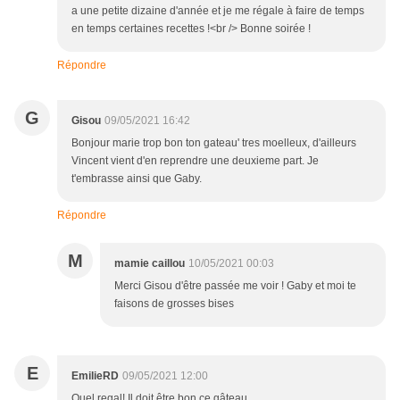
a une petite dizaine d'année et je me régale à faire de temps
en temps certaines recettes !<br /> Bonne soirée !
Répondre
G
Gisou
09/05/2021 16:42
Bonjour marie trop bon ton gateau' tres moelleux, d'ailleurs
Vincent vient d'en reprendre une deuxieme part. Je
t'embrasse ainsi que Gaby.
Répondre
M
mamie caillou
10/05/2021 00:03
Merci Gisou d'être passée me voir ! Gaby et moi te
faisons de grosses bises
E
EmilieRD
09/05/2021 12:00
Quel regal! Il doit être bon ce gâteau.