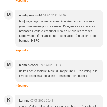
Répondre
M
mimieperonne80
07/05/2021 14:29
bonjour,je regarde vos recettes régulièrement et ne vous ai
jamais remerciée pour la variété , l4originalité des recettes
proposées, celle ci est super ! il faut dire que les recettes
tupperware -même anciennes - sont faciles à réaliser et bien
bonnes ! MERCI
Répondre
M
maman-cocci
07/05/2021 11:14
un très bon classique. Merci du rappel<br /> Et on voit que le
livre de recettes a été utilisé ... les miens sont pareils
Répondre
K
korinne
07/05/2021 10:48
coucou Caillou Merci de ce rappel allez hop je m'y mets cela