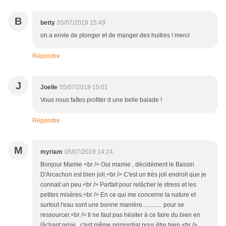
B
betty
05/07/2019 15:49
on a envie de plonger et de manger des huitres ! merci
Répondre
J
Joelle
05/07/2019 15:01
Vous nous faîtes profiter d une belle balade !
Répondre
M
myriam
05/07/2019 14:24
Bonjour Mamie <br /> Oui mamie , décidément le Bassin
D'Arcachon est bien joli.<br /> C'est un très joli endroit que je
connait un peu.<br /> Parfait pour relâcher le stress et les
petites misères.<br /> En ce qui me concerne la nature et
surtout l'eau sont une bonne manière............. pour se
ressourcer.<br /> Il ne faut pas hésiter à ce faire du bien en
lâchant prise , c'est même primordial pour être bien.<br />