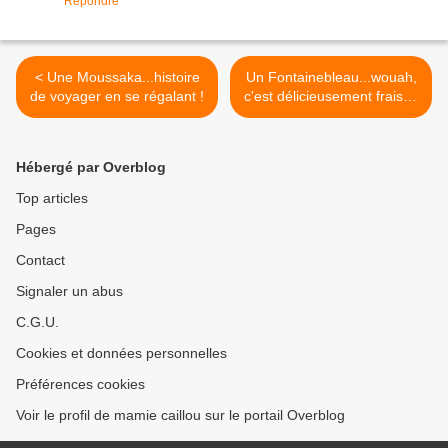
Répondre
< Une Moussaka...histoire
Un Fontainebleau...wouah,
de voyager en se régalant !
c'est délicieusement frais et
léger ! >
Hébergé par Overblog
Top articles
Pages
Contact
Signaler un abus
C.G.U.
Cookies et données personnelles
Préférences cookies
Voir le profil de mamie caillou sur le portail Overblog