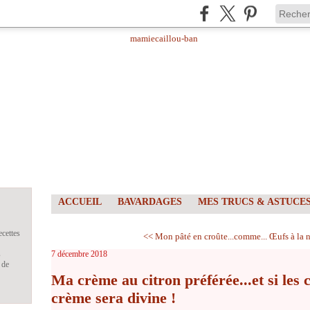
ACCUEIL
BAVARDAGES
MES TRUCS & ASTUCE
ecettes
<< Mon pâté en croûte...comme...
Œufs à la n
s
7 décembre 2018
 de
Ma crème au citron préférée...et si les c
crème sera divine !