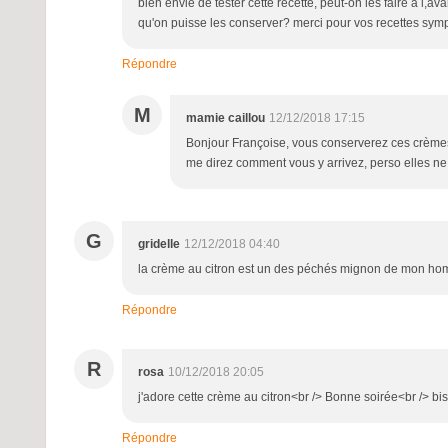
bien envie de tester cette recette, peut-on les faire à 
qu'on puisse les conserver? merci pour vos recettes symp
Répondre
M
mamie caillou
12/12/2018 17:15
Bonjour Françoise, vous conserverez ces crèmes
me direz comment vous y arrivez, perso elles ne ré
G
gridelle
12/12/2018 04:40
la crème au citron est un des péchés mignon de mon h
Répondre
R
rosa
10/12/2018 20:05
j'adore cette crème au citron<br /> Bonne soirée<br /> b
Répondre