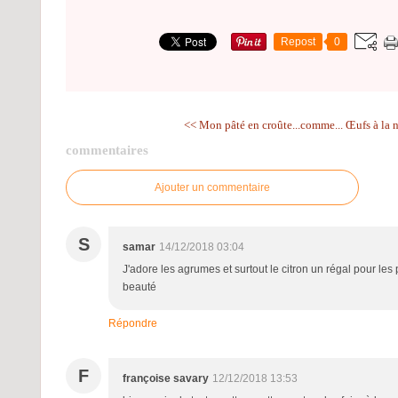
Repost
0
<< Mon pâté en croûte...comme...
Œufs à la n
commentaires
Ajouter un commentaire
S
samar
14/12/2018 03:04
J'adore les agrumes et surtout le citron un régal pour les 
beauté
Répondre
F
françoise savary
12/12/2018 13:53