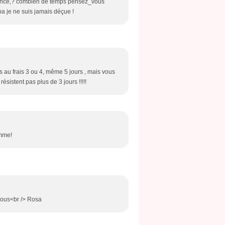
l,avance,? combien de temps pensez_vous
a je ne suis jamais déçue !
 au frais 3 ou 4, même 5 jours , mais vous
sistent pas plus de 3 jours !!!!!
omme!
isous<br /> Rosa