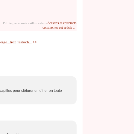
desserts et entremets
Publié par mamie caillou
-
dans
commenter cet article
…
eige...trop fastoch... >>
papilles pour clôturer un dîner en toute