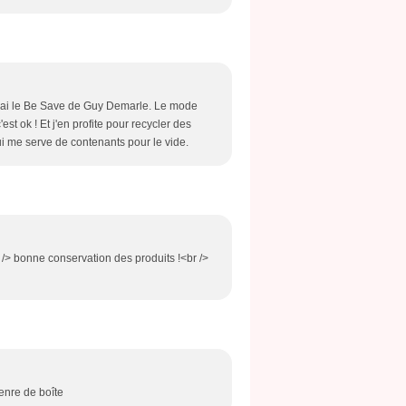
oi, j'ai le Be Save de Guy Demarle. Le mode
st ok ! Et j'en profite pour recycler des
ui me serve de contenants pour le vide.
<br /> bonne conservation des produits !<br />
genre de boîte