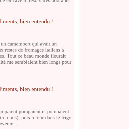
ue en cave à trésors très odorants.
, un camembert qui avait un
x restes de fromages italiens à
ives. Tout ce beau monde fleurait
imité me semblaient bien longs pour
 pompaient pompaient et pompaient
tre nous), puis retour dans le frigo
evenir....