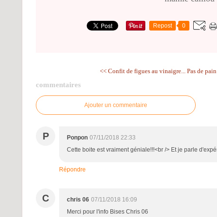
Repost
0
<< Confit de figues au vinaigre...
Pas de pain 
commentaires
Ajouter un commentaire
P
Ponpon
07/11/2018 22:33
Cette boite est vraiment géniale!!!<br /> Et je parle d'expé
Répondre
C
chris 06
07/11/2018 16:09
Merci pour l'info Bises Chris 06