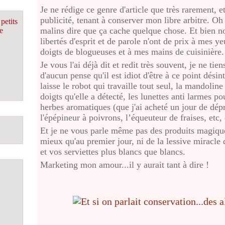
Je ne rédige ce genre d'article que très rarement, e
publicité, tenant à conserver mon libre arbitre. Oh j
petits
malins dire que ça cache quelque chose. Et bien no
e
libertés d'esprit et de parole n'ont de prix à mes 
doigts de blogueuses et à mes mains de cuisinière.
Je vous l'ai déjà dit et redit très souvent, je ne tie
d'aucun pense qu'il est idiot d'être à ce point désint
laisse le robot qui travaille tout seul, la mandolin
doigts qu'elle a détecté, les lunettes anti larmes po
herbes aromatiques (que j'ai acheté un jour de dépr
l'épépineur à poivrons, l’équeuteur de fraises, etc, 
Et je ne vous parle même pas des produits magique 
mieux qu'au premier jour, ni de la lessive miracle 
et vos serviettes plus blanc
Marketing mon amour...il y aurait tant à dire !