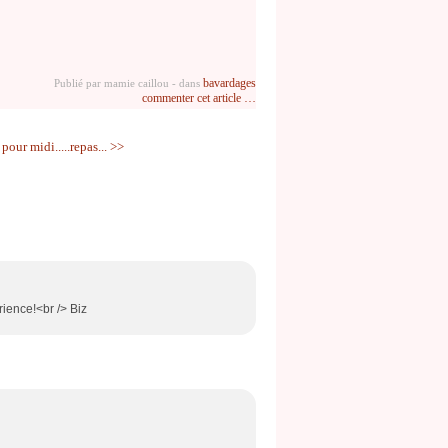
bavardages
Publié par mamie caillou
-
dans
commenter cet article
…
pour midi.....repas... >>
rience!<br /> Biz