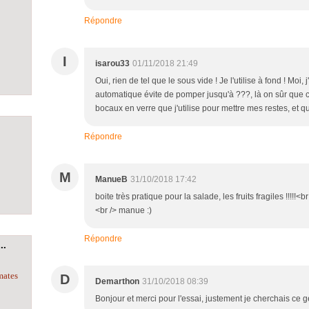
Répondre
I
isarou33
01/11/2018 21:49
Oui, rien de tel que le sous vide ! Je l'utilise à fond ! M
automatique évite de pomper jusqu'à ???, là on sûr que c'e
bocaux en verre que j'utilise pour mettre mes restes, et q
Répondre
M
ManueB
31/10/2018 17:42
boite très pratique pour la salade, les fruits fragiles !!!!!
<br /> manue :)
Répondre
..
mates
D
Demarthon
31/10/2018 08:39
Bonjour et merci pour l'essai, justement je cherchais ce 