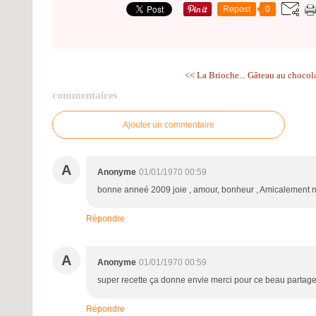
Repost
0
<< La Brioche...
Gâteau au chocolat
commentaires
Ajouter un commentaire
A
Anonyme
01/01/1970 00:59
bonne anneé 2009 joie , amour, bonheur , Amicalement n
Répondre
A
Anonyme
01/01/1970 00:59
super recette ça donne envie merci pour ce beau partag
Répondre