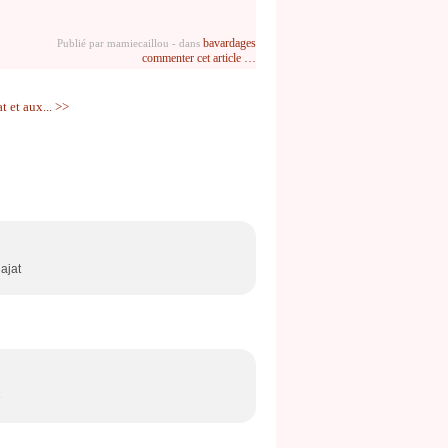
bavardages
Publié par mamiecaillou
-
dans
commenter cet article
…
 et aux... >>
ajat
e