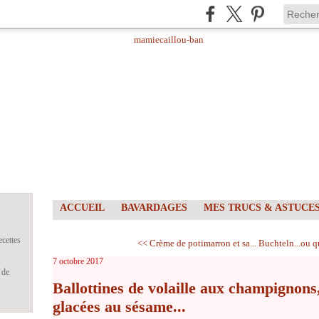
ACCUEIL
BAVARDAGES
MES TRUCS & ASTUCE
ecettes
<< Crème de potimarron et sa...
Buchteln...ou q
s
7 octobre 2017
 de
Ballottines de volaille aux champignon
glacées au sésame...