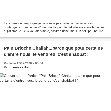
Il y a bien longtemps que je ne vous ai pas parlé de mes essais en
boulangerie, mais l'envie d'une brioche pour le petit-déjeuner me tenaillais
et j'ai craqué. Je la voulais simple, pas trop riche, mais un petit peu beurrée
tout de même, histoire de changer...
Pain Brioché Challah...parce que pour certains
d'entre nous, le vendredi c'est shabbat !
Publié le 17/07/2020 à 05:04
Par
mamie caillou