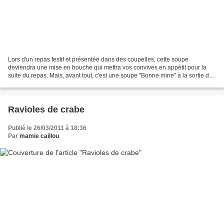
Lors d'un repas festif et présentée dans des coupelles, cette soupe
deviendra une mise en bouche qui mettra vos convives en appétit pour la
suite du repas. Mais, avant tout, c'est une soupe "Bonne mine" à la sortie de
l'hiver. Il vous faut, pour 4 personnes...
Ravioles de crabe
Publié le 26/03/2011 à 18:36
Par
mamie caillou