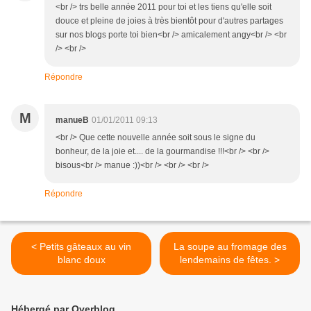
<br /> trs belle année 2011 pour toi et les tiens qu'elle soit
douce et pleine de joies à très bientôt pour d'autres partages
sur nos blogs porte toi bien<br /> amicalement angy<br /> <br
/> <br />
Répondre
M
manueB
01/01/2011 09:13
<br /> Que cette nouvelle année soit sous le signe du
bonheur, de la joie et.... de la gourmandise !!!<br /> <br />
bisous<br /> manue :))<br /> <br /> <br />
Répondre
< Petits gâteaux au vin
La soupe au fromage des
blanc doux
lendemains de fêtes. >
Hébergé par Overblog