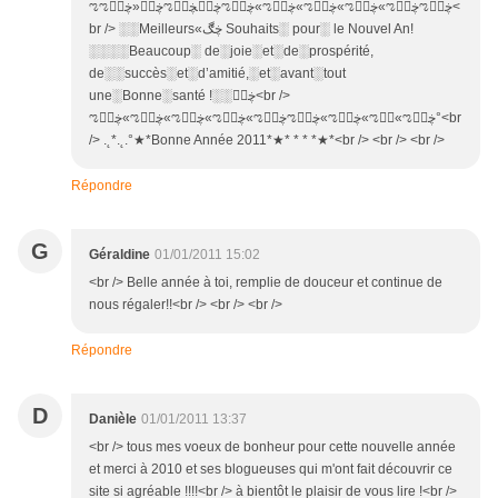
ಌಌڿڰۣ«ڿڰۣಌڿڰۣڿڰۣಌڿڰۣ«ಌڿڰۣ«ಌڿڰۣ«ಌڿڰۣ«ಌڿڰۣಌڿڰۣ<
br /> ░░Meilleurs«ڿڰ Souhaits░ pour░ le Nouvel An!
░░░░Beaucoup░ de░joie░et░de░prospérité,
de░░succès░et░d’amitié,░et░avant░tout
une░Bonne░santé !░░ڿڰۣ<br />
ಌڿڰۣ«ಌڿڰۣ«ಌڿڰۣ«ಌڿڰۣ«ಌڿڰۣಌڿڰۣ«ಌڿڰۣ«ಌڰۣ«ಌڿڰۣ°<br
/> .˛*.˛.°★*Bonne Année 2011*★* * * *★*<br /> <br /> <br />
Répondre
G
Géraldine
01/01/2011 15:02
<br /> Belle année à toi, remplie de douceur et continue de
nous régaler!!<br /> <br /> <br />
Répondre
D
Danièle
01/01/2011 13:37
<br /> tous mes voeux de bonheur pour cette nouvelle année
et merci à 2010 et ses blogueuses qui m'ont fait découvrir ce
site si agréable !!!!<br /> à bientôt le plaisir de vous lire !<br />