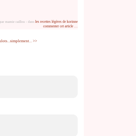
les recettes légères de korinne
 par mamie caillou
-
dans
commenter cet article
…
ulots...simplement... >>