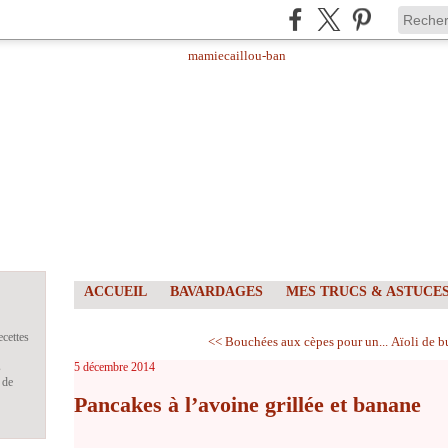
ACCUEIL
BAVARDAGES
MES TRUCS & ASTUCE
ecettes
<< Bouchées aux cèpes pour un...
Aïoli de b
s
5 décembre 2014
 de
Pancakes à l’avoine grillée et banane