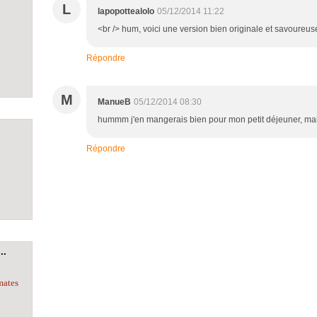
L
lapopottealolo
05/12/2014 11:22
<br /> hum, voici une version bien originale et savoureuse
Répondre
M
ManueB
05/12/2014 08:30
hummm j'en mangerais bien pour mon petit déjeuner, m
Répondre
..
mates