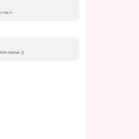
 !<br />
aimm manue :))