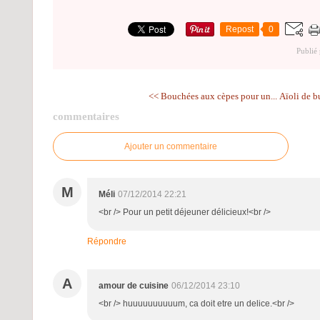
Repost
0
Publié
<< Bouchées aux cèpes pour un...
Aïoli de b
commentaires
Ajouter un commentaire
M
Méli
07/12/2014 22:21
<br /> Pour un petit déjeuner délicieux!<br />
Répondre
A
amour de cuisine
06/12/2014 23:10
<br /> huuuuuuuuuum, ca doit etre un delice.<br />