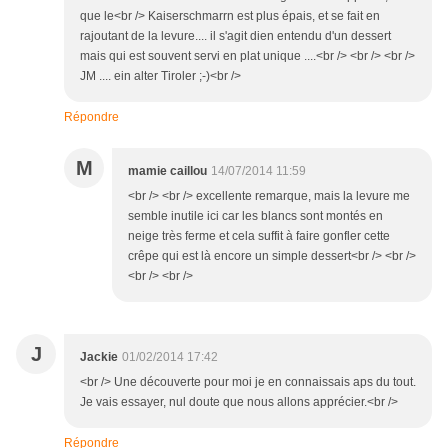
que le<br /> Kaiserschmarrn est plus épais, et se fait en
rajoutant de la levure.... il s'agit dien entendu d'un dessert
mais qui est souvent servi en plat unique ....<br /> <br /> <br />
JM .... ein alter Tiroler ;-)<br />
Répondre
M
mamie caillou
14/07/2014 11:59
<br /> <br /> excellente remarque, mais la levure me
semble inutile ici car les blancs sont montés en
neige très ferme et cela suffit à faire gonfler cette
crêpe qui est là encore un simple dessert<br /> <br />
<br /> <br />
J
Jackie
01/02/2014 17:42
<br /> Une découverte pour moi je en connaissais aps du tout.
Je vais essayer, nul doute que nous allons apprécier.<br />
Répondre