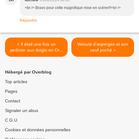
Michèle
05/06/2014 08:06
<br /> Bravo pour cette magnifique mise en scène!!!<br />
Répondre
< Il était une fois un
Velouté d'asperges et son
jardinier aux doigts en Or...
oeuf poché >
Hébergé par Overblog
Top articles
Pages
Contact
Signaler un abus
C.G.U.
Cookies et données personnelles