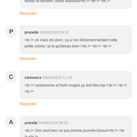
réussi ce dessert ! bises Manuela<br /> <br /> <br />
Répondre
P
prunelle
04/06/2010 19:21
<br /> oh mais dis donc, ça a l'air drôlement tentant cette
petite crème ! je la goûterais bien !<br /> <br /> <br />
Répondre
C
clemence
04/06/2010 12:10
<br /> cardamome et fruits rouges ça doit être top !<br /> <br />
<br />
Répondre
A
armelle
04/06/2010 09:23
<br /> J'en veut bien un peu,bonne journée bisous!<br /> <br
/> <br />