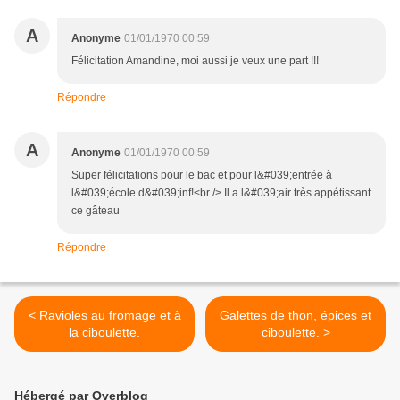
A
Anonyme
01/01/1970 00:59
Félicitation Amandine, moi aussi je veux une part !!!
Répondre
A
Anonyme
01/01/1970 00:59
Super félicitations pour le bac et pour l&#039;entrée à
l&#039;école d&#039;inf!<br /> Il a l&#039;air très appétissant
ce gâteau
Répondre
< Ravioles au fromage et à
Galettes de thon, épices et
la ciboulette.
ciboulette. >
Hébergé par Overblog