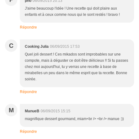
pho
06/09/2015 20:13
J'aime beaucoup l'idée ! Une recette qui doit plaire aux
enfants et à ceux comme nous qui le sont restés ! bravo !
Répondre
C
Cooking Julia
06/09/2015 17:53
Quel joli dessert ! Ces mikados sont improbables sur une
compote, mais à déguster ce doit être délicieux !! Si tu passes
chez moi aujourd'hui, tu y verras une recette à base de
mirabelles un peu dans le même esprit que ta recette. Bonne
soirée.
Répondre
M
ManueB
06/09/2015 15:15
magnifique dessert gourmand, miam<br /> <br /> manue :))
Répondre