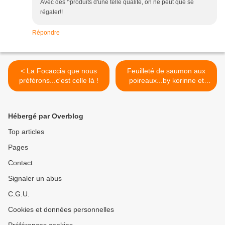
Avec des ^produits d'une telle qualité, on ne peut que se
régaler!!
Répondre
< La Focaccia que nous
Feuilleté de saumon aux
préfèrons...c'est celle là !
poireaux...by korinne et
façon WeightWatchers >
Hébergé par Overblog
Top articles
Pages
Contact
Signaler un abus
C.G.U.
Cookies et données personnelles